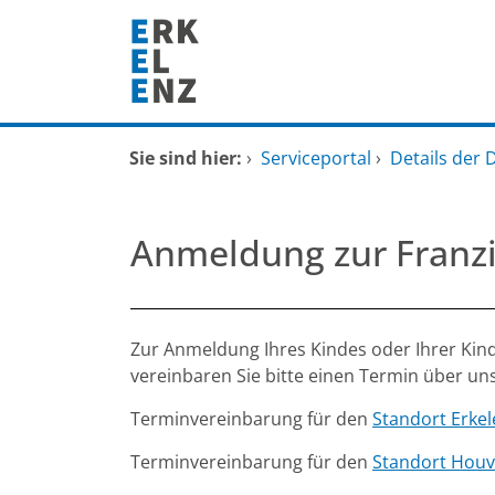
Zum Header
Zum Hauptinhalt
Zum Footer
Zum Hauptinhalt springen
Startseite
Sie sind hier:
›
Serviceportal
›
Details der 
Dienstleistungen A-Z
Anmeldung zur Franz
Mitarbeitende A-Z
FAQ
Beschreibung
Zur Anmeldung Ihres Kindes oder Ihrer Kin
vereinbaren Sie bitte einen Termin über u
Terminvereinbarung für den
Standort Erke
Terminvereinbarung für den
Standort Houv