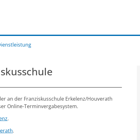
Dienstleistung
iskusschule
der an der Franziskusschule Erkelenz/Houverath
nser Online-Terminvergabesystem.
lenz
.
erath
.