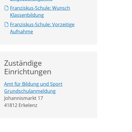
Franziskus-Schule: Wunsch
Klassenbildung
Franziskus-Schule: Vorzeitige
Aufnahme
Zuständige
Einrichtungen
Amt für Bildung und Sport
Grundschulanmeldung
Straße:
Hausnummer:
Johannismarkt
17
PLZ:
Ort:
41812
Erkelenz