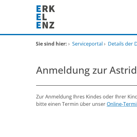
Zum Header
Zum Hauptinhalt
Zum Footer
Zum Hauptinhalt springen
Startseite
Sie sind hier:
›
Serviceportal
›
Details der 
Dienstleistungen A-Z
Anmeldung zur Astrid
Mitarbeitende A-Z
FAQ
Beschreibung
Zur Anmeldung Ihres Kindes oder Ihrer Kind
bitte einen Termin über unser
Online-Term