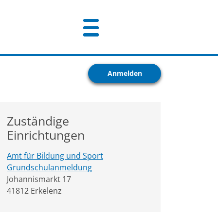
Anmelden
Zuständige
Einrichtungen
Amt für Bildung und Sport
Grundschulanmeldung
Straße:
Hausnummer:
Johannismarkt
17
PLZ:
Ort:
41812
Erkelenz