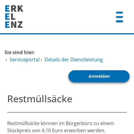
Zum Header
Zum Hauptinhalt
Zum Footer
Zum Hauptinhalt springen
Startseite
Sie sind hier:
Dienstleistungen A-Z
›
Serviceportal
›
Details der Dienstleistung
Mitarbeitende A-Z
Anmelden
FAQ
Restmüllsäcke
Beschreibung
Restmüllsäcke können im Bürgerbüro zu einem
Stückpreis von 4,10 Euro erworben werden.