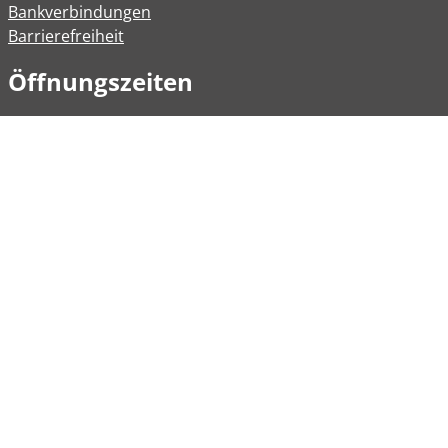
Bankverbindungen
Barrierefreiheit
Öffnungszeiten
Allgemeine Verwaltung
Montag
08:00 – 12:00 Uhr
Dienstag
08:00 – 12:00 Uhr
14:00 – 16:30 Uhr
Mittwoch
Geschlossen
Donnerstag
08:00 - 12:00 Uhr
Freitag
08:00 – 12:00 Uhr
Weitere Öffnungszeiten