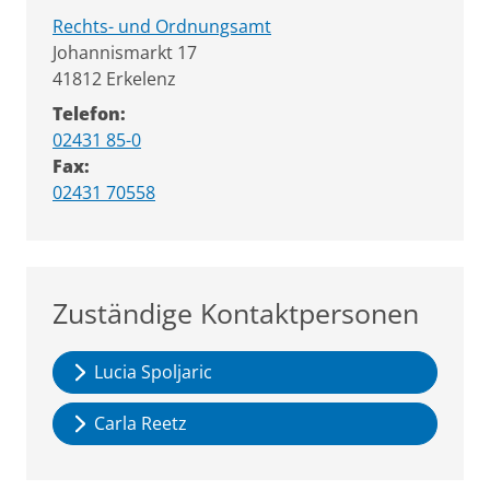
Rechts- und Ordnungsamt
Straße:
Hausnummer:
Johannismarkt
17
PLZ:
Ort:
41812
Erkelenz
Telefon:
02431 85-0
Fax:
02431 70558
Zuständige Kontaktpersonen
Lucia Spoljaric
Carla Reetz