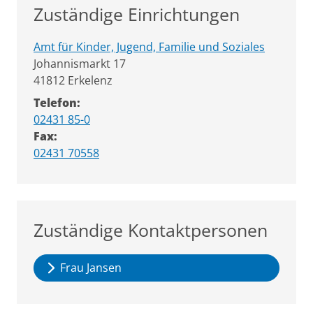
Zuständige Einrichtungen
Amt für Kinder, Jugend, Familie und Soziales
Straße:
Hausnummer:
Johannismarkt
17
PLZ:
Ort:
41812
Erkelenz
Telefon:
02431 85-0
Fax:
02431 70558
Zuständige Kontaktpersonen
Frau Jansen