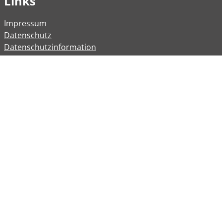
Links
Impressum
Datenschutz
Datenschutzinformation
Kontakt
Bankverbindungen
Barrierefreiheit
Öffnungszeiten
Allgemeine Verwaltung
Montag
08:00 – 12:00 Uhr
Dienstag
08:00 – 12:00 Uhr
14:00 – 16:30 Uhr
Mittwoch
Geschlossen
Donnerstag
08:00 - 12:00 Uhr