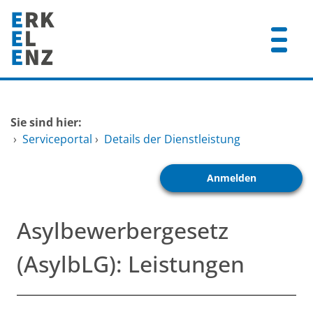
Zum Header
Zum Hauptinhalt
Zum Footer
Zum Hauptinhalt springen
Startseite
Sie sind hier:
Dienstleistungen A-Z
›
Serviceportal
›
Details der Dienstleistung
Mitarbeitende A-Z
Anmelden
FAQ
Asylbewerbergesetz
(AsylbLG): Leistungen