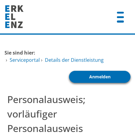
Zum Header
Zum Hauptinhalt
Zum Footer
Zum Hauptinhalt springen
Startseite
Sie sind hier:
Dienstleistungen A-Z
›
Serviceportal
›
Details der Dienstleistung
Mitarbeitende A-Z
Anmelden
FAQ
Personalausweis;
vorläufiger
Personalausweis