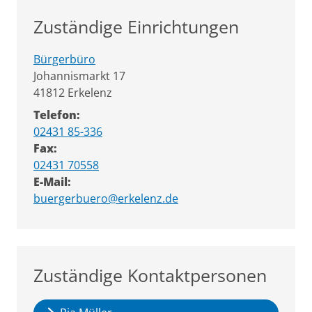
Zuständige Einrichtungen
Bürgerbüro
Straße:
Hausnummer:
Johannismarkt
17
PLZ:
Ort:
41812
Erkelenz
Telefon:
02431 85-336
Fax:
02431 70558
E-Mail:
buergerbuero@erkelenz.de
Zuständige Kontaktpersonen