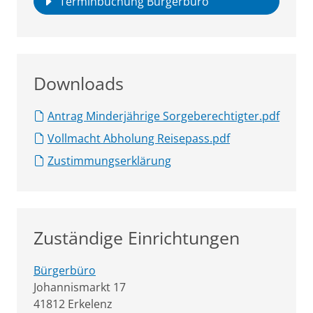
Terminbuchung Bürgerbüro
Downloads
Antrag Minderjährige Sorgeberechtigter.pdf
Vollmacht Abholung Reisepass.pdf
Zustimmungserklärung
Zuständige Einrichtungen
Bürgerbüro
Straße:
Hausnummer:
Johannismarkt
17
PLZ:
Ort:
41812
Erkelenz