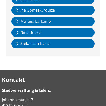
Ina Gomez-Urquiza
Martina Larkamp
Nina Briese
Stefan Lambertz
Kontakt
Stadtverwaltung Erkelenz
Johannismarkt
17
41812
Erkelenz