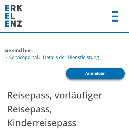
Zum Header
Zum Hauptinhalt
Zum Footer
Zum Hauptinhalt springen
Startseite
Sie sind hier:
Dienstleistungen A-Z
›
Serviceportal
›
Details der Dienstleistung
Mitarbeitende A-Z
Anmelden
FAQ
Reisepass, vorläufiger
Reisepass,
Kinderreisepass