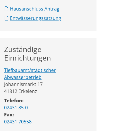
Hausanschluss Antrag
Entwässerungssatzung
Zuständige
Einrichtungen
Tiefbauamt/städtischer
Abwasserbetrieb
Straße:
Hausnummer:
Johannismarkt
17
PLZ:
Ort:
41812
Erkelenz
Telefon:
02431 85-0
Fax:
02431 70558