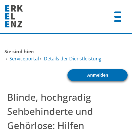
Zum Header
Zum Hauptinhalt
Zum Footer
Zum Hauptinhalt springen
Startseite
Sie sind hier:
Dienstleistungen A-Z
›
Serviceportal
›
Details der Dienstleistung
Mitarbeitende A-Z
Anmelden
FAQ
Blinde, hochgradig
Sehbehinderte und
Gehörlose: Hilfen