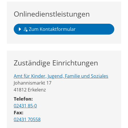
Onlinedienstleistungen
Zum Kontaktformular
Zuständige Einrichtungen
Amt für Kinder, Jugend, Familie und Soziales
Straße:
Hausnummer:
Johannismarkt
17
PLZ:
Ort:
41812
Erkelenz
Telefon:
02431 85-0
Fax:
02431 70558