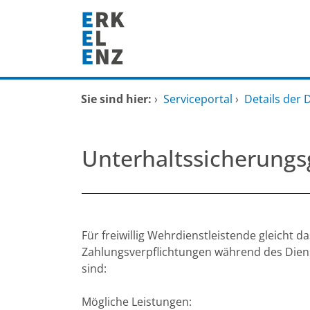
Zum Header
Zum Hauptinhalt
Zum Footer
Zum Hauptinhalt springen
Startseite
Sie sind hier:
›
Serviceportal
›
Details der 
Dienstleistungen A-Z
Unterhaltssicherungs
Mitarbeitende A-Z
FAQ
Beschreibung
Für freiwillig Wehrdienstleistende gleicht
Zahlungsverpflichtungen während des Diens
sind:
Mögliche Leistungen: