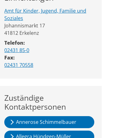
Amt für Kinder, Jugend, Familie und
Soziales
Straße:
Hausnummer:
Johannismarkt
17
PLZ:
Ort:
41812
Erkelenz
Telefon:
02431 85-0
Fax:
02431 70558
Zuständige
Kontaktpersonen
Annerose Schimmelbauer
Allegra Hündgen-Müller