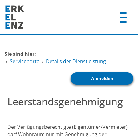
Zum Header
Zum Hauptinhalt
Zum Footer
Zum Hauptinhalt springen
Startseite
Sie sind hier:
Dienstleistungen A-Z
›
Serviceportal
›
Details der Dienstleistung
Mitarbeitende A-Z
Anmelden
FAQ
Leerstandsgenehmigung
Beschreibung
Der Verfügungsberechtigte (Eigentümer/Vermieter)
darf Wohnraum nur mit Genehmigung der