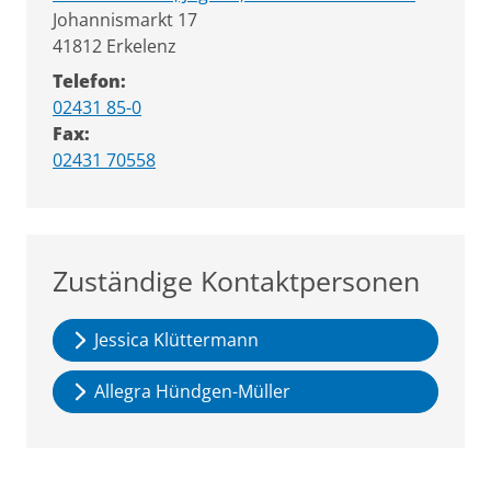
Straße:
Hausnummer:
Johannismarkt
17
PLZ:
Ort:
41812
Erkelenz
Telefon:
02431 85-0
Fax:
02431 70558
Zuständige Kontaktpersonen
Jessica Klüttermann
Allegra Hündgen-Müller