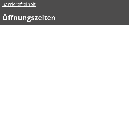
Barrierefreiheit
Öffnungszeiten
Allgemeine Verwaltung
Montag
08:00 – 12:00 Uhr
Dienstag
08:00 – 12:00 Uhr
14:00 – 16:30 Uhr
Mittwoch
Geschlossen
Donnerstag
08:00 - 12:00 Uhr
Freitag
08:00 – 12:00 Uhr
Weitere Öffnungszeiten