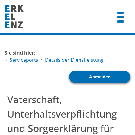
Zum Header
Zum Hauptinhalt
Zum Footer
Zum Hauptinhalt springen
Startseite
Sie sind hier:
Dienstleistungen A-Z
›
Serviceportal
›
Details der Dienstleistung
Mitarbeitende A-Z
Anmelden
FAQ
Vaterschaft,
Unterhaltsverpflichtung
und Sorgeerklärung für