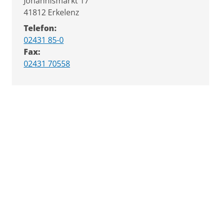
Straße:
Hausnummer:
Johannismarkt
17
PLZ:
Ort:
41812
Erkelenz
Telefon:
02431 85-0
Fax:
02431 70558