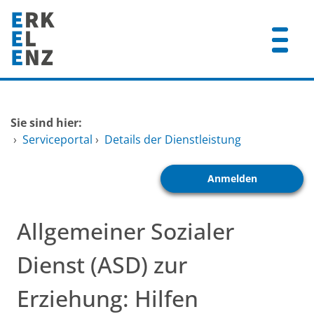
Zum Header
Zum Hauptinhalt
Zum Footer
Zum Hauptinhalt springen
Startseite
Sie sind hier:
Dienstleistungen A-Z
›
Serviceportal
›
Details der Dienstleistung
Mitarbeitende A-Z
Anmelden
FAQ
Allgemeiner Sozialer
Dienst (ASD) zur
Erziehung: Hilfen