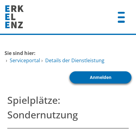
Zum Header
Zum Hauptinhalt
Zum Footer
Zum Hauptinhalt springen
Startseite
Sie sind hier:
Dienstleistungen A-Z
›
Serviceportal
›
Details der Dienstleistung
Mitarbeitende A-Z
Anmelden
FAQ
Spielplätze:
Sondernutzung