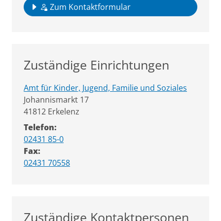
Zum Kontaktformular
Zuständige Einrichtungen
Amt für Kinder, Jugend, Familie und Soziales
Straße:
Hausnummer:
Johannismarkt
17
PLZ:
Ort:
41812
Erkelenz
Telefon:
02431 85-0
Fax:
02431 70558
Zuständige Kontaktpersonen