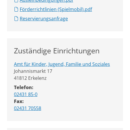
Ausleihbedingungen.pdf
Förderrichtlinien (Spielmobil).pdf
Reservierungsanfrage
Zuständige Einrichtungen
Amt für Kinder, Jugend, Familie und Soziales
Straße:
Hausnummer:
Johannismarkt
17
PLZ:
Ort:
41812
Erkelenz
Telefon:
02431 85-0
Fax:
02431 70558