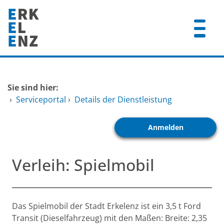
Zum Header
Zum Hauptinhalt
Zum Footer
Zum Hauptinhalt springen
Startseite
Sie sind hier:
Dienstleistungen A-Z
›
Serviceportal
›
Details der Dienstleistung
Mitarbeitende A-Z
Anmelden
FAQ
Verleih: Spielmobil
Beschreibung
Das Spielmobil der Stadt Erkelenz ist ein 3,5 t Ford
Transit (Dieselfahrzeug) mit den Maßen: Breite: 2,35