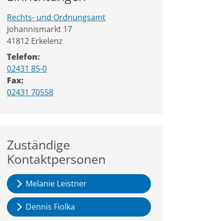
Rechts- und Ordnungsamt
Straße:
Hausnummer:
Johannismarkt
17
PLZ:
Ort:
41812
Erkelenz
Telefon:
02431 85-0
Fax:
02431 70558
Zuständige
Kontaktpersonen
Melanie Leistner
Dennis Fiolka