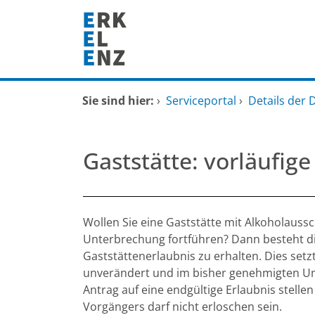
Zum Header
Zum Hauptinhalt
Zum Footer
Zum Hauptinhalt springen
Startseite
Sie sind hier:
›
Serviceportal
›
Details der 
Dienstleistungen A-Z
Gaststätte: vorläufige
Mitarbeitende A-Z
FAQ
Beschreibung
Wollen Sie eine Gaststätte mit Alkohola
Unterbrechung fortführen? Dann besteht die 
Gaststättenerlaubnis zu erhalten. Dies setzt
unverändert und im bisher genehmigten U
Antrag auf eine endgültige Erlaubnis stelle
Vorgängers darf nicht erloschen sein.