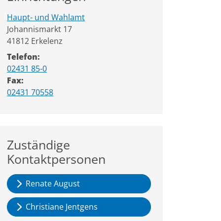
Haupt- und Wahlamt
Straße:
Hausnummer:
Johannismarkt
17
PLZ:
Ort:
41812
Erkelenz
Telefon:
02431 85-0
Fax:
02431 70558
Zuständige
Kontaktpersonen
Renate August
Christiane Jentgens