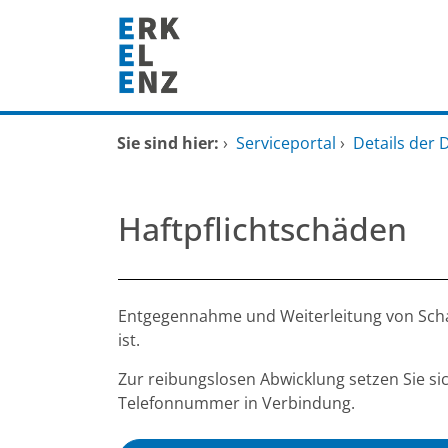
Zum Header
Zum Hauptinhalt
Zum Footer
Zum Hauptinhalt springen
Startseite
Sie sind hier:
›
Serviceportal
›
Details der 
Dienstleistungen A-Z
Haftpflichtschäden
Mitarbeitende A-Z
FAQ
Beschreibung
Entgegennahme und Weiterleitung von Schad
ist.
Zur reibungslosen Abwicklung setzen Sie si
Telefonnummer in Verbindung.