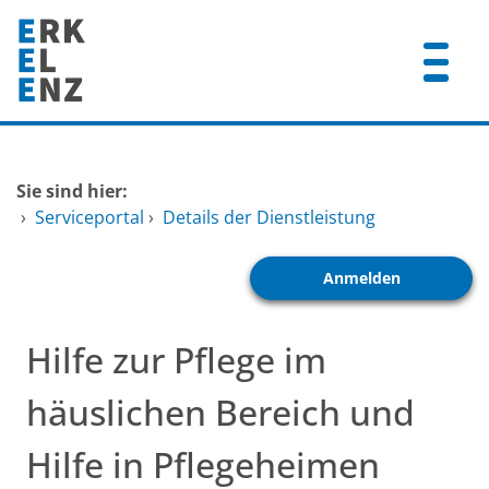
Zum Header
Zum Hauptinhalt
Zum Footer
Zum Hauptinhalt springen
Startseite
Sie sind hier:
Dienstleistungen A-Z
›
Serviceportal
›
Details der Dienstleistung
Mitarbeitende A-Z
Anmelden
FAQ
Hilfe zur Pflege im
häuslichen Bereich und
Hilfe in Pflegeheimen