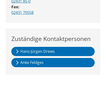
02431 85-0
Fax:
02431 70558
Zuständige Kontaktpersonen
Hans-Jürgen Drews
Anke Feldges