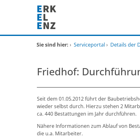
Zum Header
Zum Hauptinhalt
Zum Footer
Zum Hauptinhalt springen
Startseite
Sie sind hier:
›
Serviceportal
›
Details der 
Dienstleistungen A-Z
Friedhof: Durchführu
Mitarbeitende A-Z
FAQ
Beschreibung
Seit dem 01.05.2012 führt der Baubetriebsh
wieder selbst durch. Hierzu stehen 2 Mitarb
ca. 440 Bestattungen im Jahr durchführen.
Nähere Informationen zum Ablauf von Besta
die u.a. Mitarbeiter.