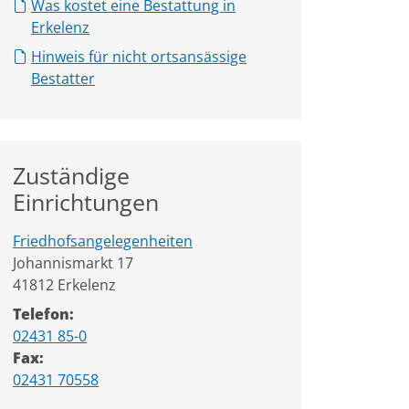
Was kostet eine Bestattung in
Erkelenz
Hinweis für nicht ortsansässige
Bestatter
Zuständige
Einrichtungen
Friedhofsangelegenheiten
Straße:
Hausnummer:
Johannismarkt
17
PLZ:
Ort:
41812
Erkelenz
Telefon:
02431 85-0
Fax:
02431 70558