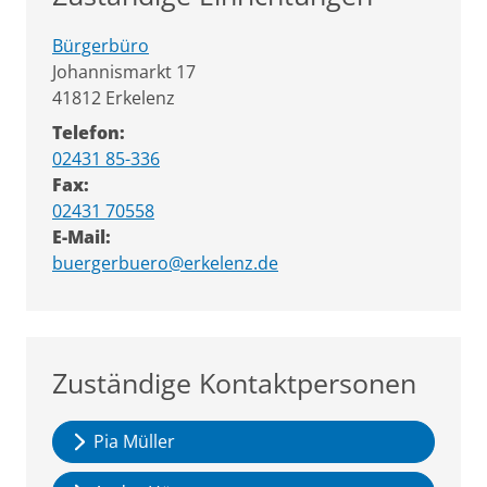
Bürgerbüro
Straße:
Hausnummer:
Johannismarkt
17
PLZ:
Ort:
41812
Erkelenz
Telefon:
02431 85-336
Fax:
02431 70558
E-Mail:
buergerbuero@erkelenz.de
Zuständige Kontaktpersonen
Pia Müller