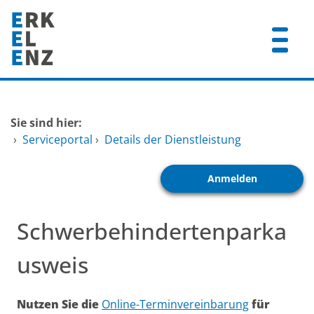
Zum Header
Zum Hauptinhalt
Zum Footer
Zum Hauptinhalt springen
Startseite
Sie sind hier:
Dienstleistungen A-Z
›
Serviceportal
›
Details der Dienstleistung
Mitarbeitende A-Z
Anmelden
FAQ
Schwerbehindertenparka
usweis
Kurzbeschreibung
Nutzen Sie die
Online-Terminvereinbarung
für