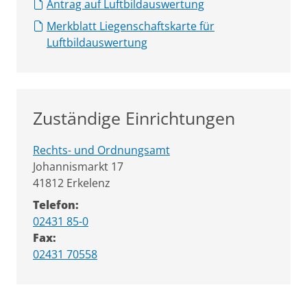
Antrag auf Luftbildauswertung
Merkblatt Liegenschaftskarte für
Luftbildauswertung
Zuständige Einrichtungen
Rechts- und Ordnungsamt
Straße:
Hausnummer:
Johannismarkt
17
PLZ:
Ort:
41812
Erkelenz
Telefon:
02431 85-0
Fax:
02431 70558