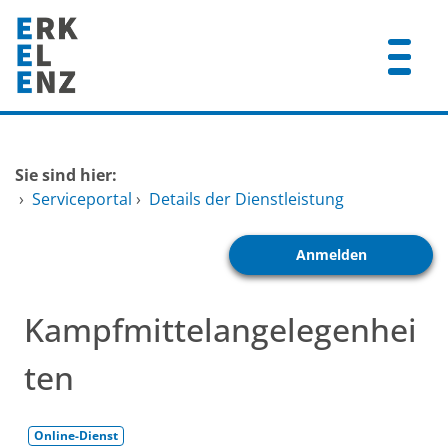
Zum Header
Zum Hauptinhalt
Zum Footer
Zum Hauptinhalt springen
Startseite
Sie sind hier:
Dienstleistungen A-Z
›
Serviceportal
›
Details der Dienstleistung
Mitarbeitende A-Z
Anmelden
FAQ
Kampfmittelangelegenhei
ten
Online-Dienst