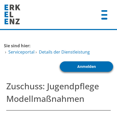
Zum Header
Zum Hauptinhalt
Zum Footer
Zum Hauptinhalt springen
Startseite
Sie sind hier:
Dienstleistungen A-Z
›
Serviceportal
›
Details der Dienstleistung
Mitarbeitende A-Z
Anmelden
FAQ
Zuschuss: Jugendpflege
Modellmaßnahmen