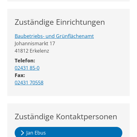
Zuständige Einrichtungen
Baubetriebs- und Grünflächenamt
Straße:
Hausnummer:
Johannismarkt
17
PLZ:
Ort:
41812
Erkelenz
Telefon:
02431 85-0
Fax:
02431 70558
Zuständige Kontaktpersonen
Jan Ebus