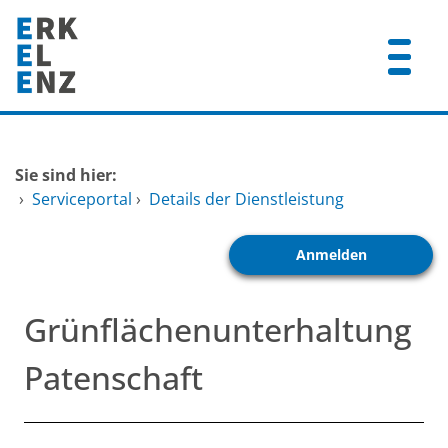
Zum Header
Zum Hauptinhalt
Zum Footer
Zum Hauptinhalt springen
Startseite
Sie sind hier:
Dienstleistungen A-Z
›
Serviceportal
›
Details der Dienstleistung
Mitarbeitende A-Z
Anmelden
FAQ
Grünflächenunterhaltung
Patenschaft