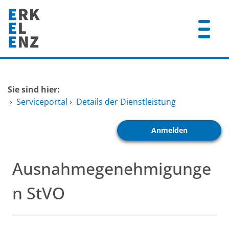
Zum Header
Zum Hauptinhalt
Zum Footer
Zum Hauptinhalt springen
Startseite
Sie sind hier:
Dienstleistungen A-Z
›
Serviceportal
›
Details der Dienstleistung
Mitarbeitende A-Z
Anmelden
FAQ
Ausnahmegenehmigunge
n StVO