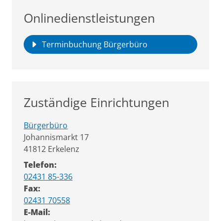
Onlinedienstleistungen
Terminbuchung Bürgerbüro
Zuständige Einrichtungen
Bürgerbüro
Straße:
Hausnummer:
Johannismarkt
17
PLZ:
Ort:
41812
Erkelenz
Telefon:
02431 85-336
Fax:
02431 70558
E-Mail: