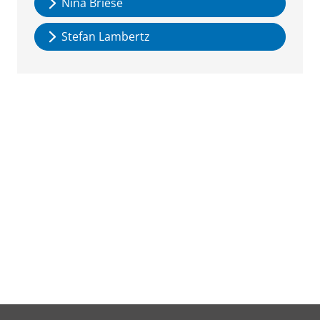
Nina Briese
Stefan Lambertz