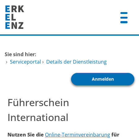
Zum Header
Zum Hauptinhalt
Zum Footer
Zum Hauptinhalt springen
Startseite
Sie sind hier:
Dienstleistungen A-Z
›
Serviceportal
›
Details der Dienstleistung
Mitarbeitende A-Z
Anmelden
FAQ
Führerschein
International
Kurzbeschreibung
Nutzen Sie die
Online-Terminvereinbarung
für