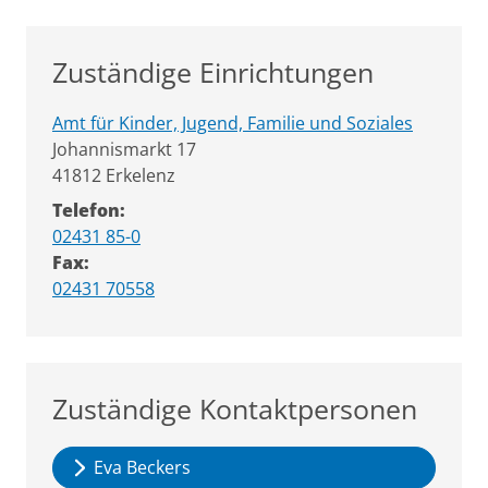
Zuständige Einrichtungen
Amt für Kinder, Jugend, Familie und Soziales
Straße:
Hausnummer:
Johannismarkt
17
PLZ:
Ort:
41812
Erkelenz
Telefon:
02431 85-0
Fax:
02431 70558
Zuständige Kontaktpersonen
Eva Beckers