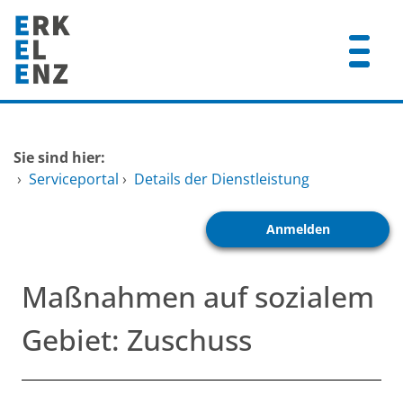
Zum Header
Zum Hauptinhalt
Zum Footer
Zum Hauptinhalt springen
Startseite
Sie sind hier:
Dienstleistungen A-Z
›
Serviceportal
›
Details der Dienstleistung
Mitarbeitende A-Z
Anmelden
FAQ
Maßnahmen auf sozialem
Gebiet: Zuschuss