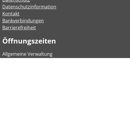
Datenschutzinformation
Kontakt
Bankverbindungen
Barrierefreiheit
Öffnungszeiten
Allgemeine Verwaltung
Montag
08:00 – 12:00 Uhr
Dienstag
08:00 – 12:00 Uhr
14:00 – 16:30 Uhr
Mittwoch
Geschlossen
Donnerstag
08:00 - 12:00 Uhr
Freitag
08:00 – 12:00 Uhr
Weitere Öffnungszeiten