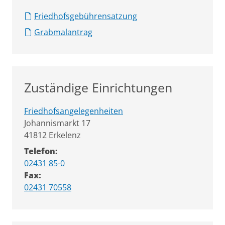
Friedhofsgebührensatzung
Grabmalantrag
Zuständige Einrichtungen
Friedhofsangelegenheiten
Straße:
Hausnummer:
Johannismarkt
17
PLZ:
Ort:
41812
Erkelenz
Telefon:
02431 85-0
Fax:
02431 70558