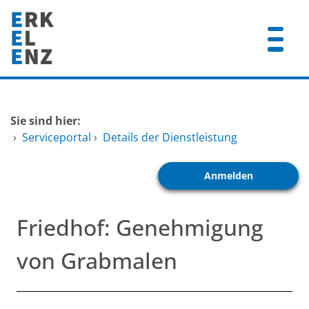
Zum Header
Zum Hauptinhalt
Zum Footer
Zum Hauptinhalt springen
Startseite
Sie sind hier:
Dienstleistungen A-Z
›
Serviceportal
›
Details der Dienstleistung
Mitarbeitende A-Z
Anmelden
FAQ
Friedhof: Genehmigung
von Grabmalen