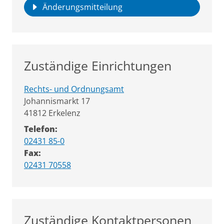
Änderungsmitteilung
Zuständige Einrichtungen
Rechts- und Ordnungsamt
Straße:
Hausnummer:
Johannismarkt
17
PLZ:
Ort:
41812
Erkelenz
Telefon:
02431 85-0
Fax:
02431 70558
Zuständige Kontaktpersonen