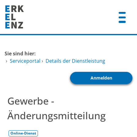
Zum Header
Zum Hauptinhalt
Zum Footer
Zum Hauptinhalt springen
Startseite
Sie sind hier:
Dienstleistungen A-Z
›
Serviceportal
›
Details der Dienstleistung
Mitarbeitende A-Z
Anmelden
FAQ
Gewerbe -
Änderungsmitteilung
Online-Dienst