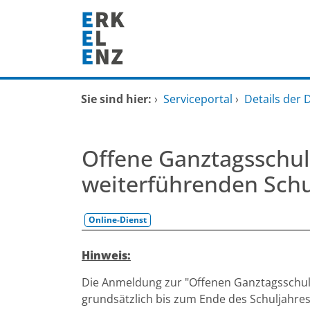
Zum Header
Zum Hauptinhalt
Zum Footer
Zum Hauptinhalt springen
Startseite
Sie sind hier:
›
Serviceportal
›
Details der 
Dienstleistungen A-Z
Offene Ganztagsschul
Mitarbeitende A-Z
weiterführenden Sch
FAQ
Online-Dienst
Beschreibung
Hinweis:
Die Anmeldung zur "Offenen Ganztagsschule
grundsätzlich bis zum Ende des Schuljahre