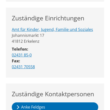
Zuständige Einrichtungen
Amt für Kinder, Jugend, Familie und Soziales
Straße:
Hausnummer:
Johannismarkt
17
PLZ:
Ort:
41812
Erkelenz
Telefon:
02431 85-0
Fax:
02431 70558
Zuständige Kontaktpersonen
Anke Feldges