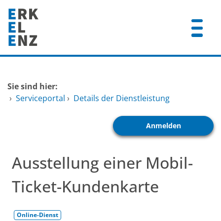
Zum Header
Zum Hauptinhalt
Zum Footer
Zum Hauptinhalt springen
Startseite
Sie sind hier:
Dienstleistungen A-Z
›
Serviceportal
›
Details der Dienstleistung
Mitarbeitende A-Z
Anmelden
FAQ
Ausstellung einer Mobil-
Ticket-Kundenkarte
Online-Dienst