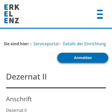
Zum Header
Zum Hauptinhalt
Zum Footer
Zum Hauptinhalt springen
Startseite
Sie sind hier:
›
Serviceportal
›
Details der Einrichtung
Dienstleistungen A-Z
Anmelden
Mitarbeitende A-Z
FAQ
Dezernat II
Anschrift
Dezernat II