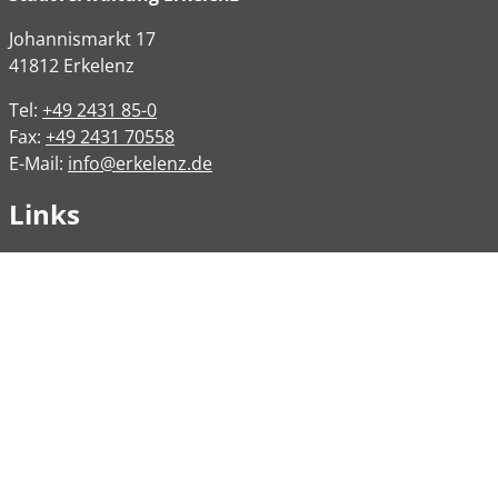
Johannismarkt
17
41812
Erkelenz
Tel:
+49 2431 85-0
Fax:
+49 2431 70558
E-Mail:
info@erkelenz.de
Links
Impressum
Datenschutz
Datenschutzinformation
Kontakt
Bankverbindungen
Barrierefreiheit
Öffnungszeiten