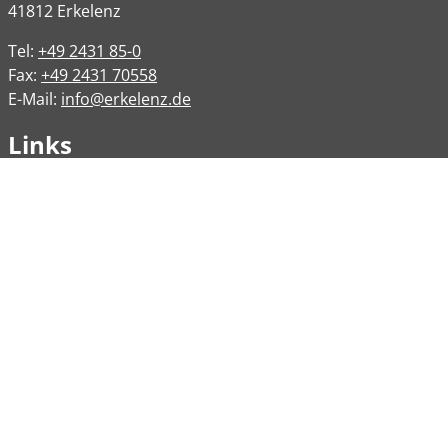
41812
Erkelenz
Tel:
+49 2431 85-0
Fax:
+49 2431 70558
E-Mail:
info@erkelenz.de
Links
Impressum
Datenschutz
Datenschutzinformation
Kontakt
Bankverbindungen
Barrierefreiheit
Öffnungszeiten
Allgemeine Verwaltung
Montag
08:00 – 12:00 Uhr