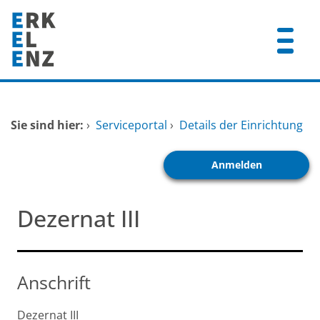
Zum Header
Zum Hauptinhalt
Zum Footer
Zum Hauptinhalt springen
Startseite
Sie sind hier:
›
Serviceportal
›
Details der Einrichtung
Dienstleistungen A-Z
Anmelden
Mitarbeitende A-Z
FAQ
Dezernat III
Anschrift
Dezernat III