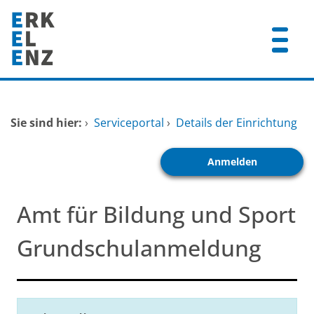
Zum Header
Zum Hauptinhalt
Zum Footer
Zum Hauptinhalt springen
Startseite
Sie sind hier:
›
Serviceportal
›
Details der Einrichtung
Dienstleistungen A-Z
Anmelden
Mitarbeitende A-Z
FAQ
Amt für Bildung und Sport
Grundschulanmeldung