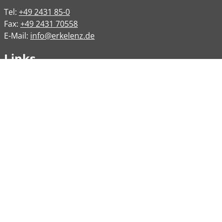
Tel:
+49 2431 85-0
Fax:
+49 2431 70558
E-Mail:
info@erkelenz.de
Links
Impressum
Datenschutz
Datenschutzinformation
Kontakt
Bankverbindungen
Barrierefreiheit
Öffnungszeiten
Allgemeine Verwaltung
Montag
08:00 – 12:00 Uhr
Dienstag
08:00 – 12:00 Uhr