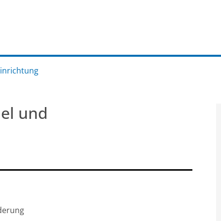
Einrichtung
el und
rderung