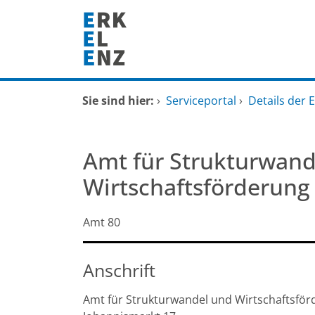
Zum Header
Zum Hauptinhalt
Zum Footer
Zum Hauptinhalt springen
Startseite
Sie sind hier:
›
Serviceportal
›
Details der 
Dienstleistungen A-Z
Amt für Strukturwand
Mitarbeitende A-Z
Wirtschaftsförderung
FAQ
Kurzbezeichnung
Amt 80
Anschrift
Amt für Strukturwandel und Wirtschaftsfö