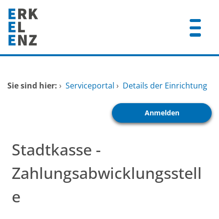
Zum Header
Zum Hauptinhalt
Zum Footer
Zum Hauptinhalt springen
Startseite
Sie sind hier:
›
Serviceportal
›
Details der Einrichtung
Dienstleistungen A-Z
Anmelden
Mitarbeitende A-Z
FAQ
Stadtkasse -
Zahlungsabwicklungsstell
e