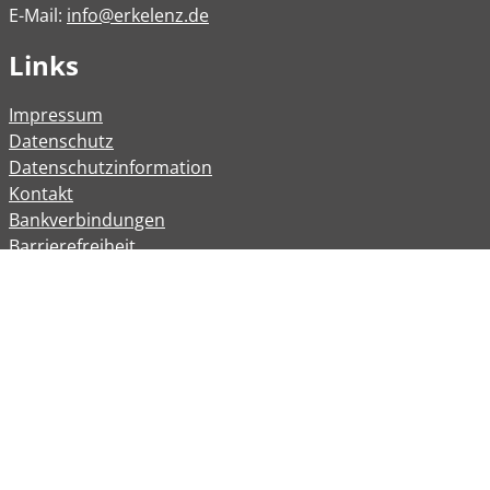
E-Mail:
info@erkelenz.de
Links
Impressum
Datenschutz
Datenschutzinformation
Kontakt
Bankverbindungen
Barrierefreiheit
Öffnungszeiten
Allgemeine Verwaltung
Montag
08:00 – 12:00 Uhr
Dienstag
08:00 – 12:00 Uhr
14:00 – 16:30 Uhr
Mittwoch
Geschlossen