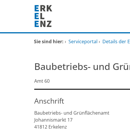
Zum Header
Zum Hauptinhalt
Zum Footer
Zum Hauptinhalt springen
Startseite
Sie sind hier:
›
Serviceportal
›
Details der 
Dienstleistungen A-Z
Baubetriebs- und Gr
Mitarbeitende A-Z
Kurzbezeichnung
Amt 60
FAQ
Anschrift
Baubetriebs- und Grünflächenamt
Johannismarkt
17
41812
Erkelenz