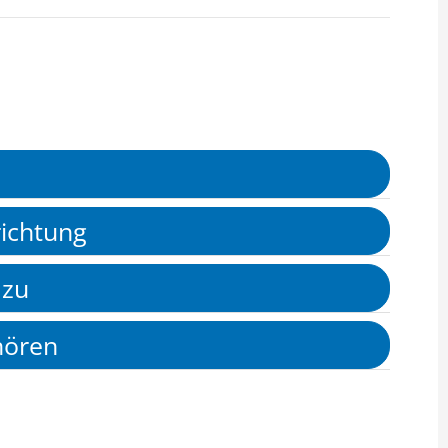
richtung
 zu
hören