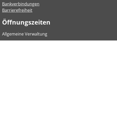
Bankverbindungen
Barrierefreiheit
Öffnungszeiten
Allgemeine Verwaltung
Montag
08:00 – 12:00 Uhr
Dienstag
08:00 – 12:00 Uhr
14:00 – 16:30 Uhr
Mittwoch
Geschlossen
Donnerstag
08:00 - 12:00 Uhr
Freitag
08:00 – 12:00 Uhr
Weitere Öffnungszeiten