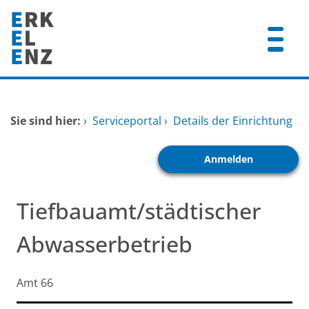
Zum Header
Zum Hauptinhalt
Zum Footer
Zum Hauptinhalt springen
Startseite
Sie sind hier:
›
Serviceportal
›
Details der Einrichtung
Dienstleistungen A-Z
Anmelden
Mitarbeitende A-Z
FAQ
Tiefbauamt/städtischer
Abwasserbetrieb
Kurzbezeichnung
Amt 66