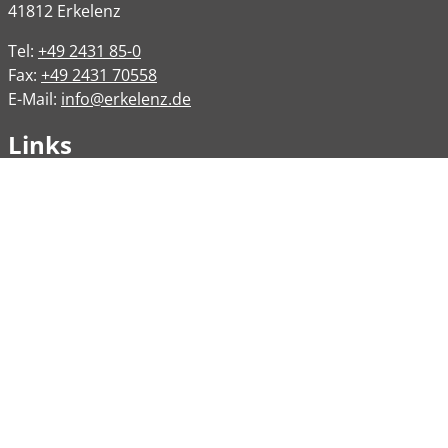
41812
Erkelenz
Tel:
+49 2431 85-0
Fax:
+49 2431 70558
E-Mail:
info@erkelenz.de
Links
Impressum
Datenschutz
Datenschutzinformation
Kontakt
Bankverbindungen
Barrierefreiheit
Öffnungszeiten
Allgemeine Verwaltung
Montag
08:00 – 12:00 Uhr