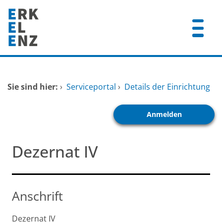
Zum Header
Zum Hauptinhalt
Zum Footer
Zum Hauptinhalt springen
Startseite
Sie sind hier:
›
Serviceportal
›
Details der Einrichtung
Dienstleistungen A-Z
Anmelden
Mitarbeitende A-Z
FAQ
Dezernat IV
Anschrift
Dezernat IV