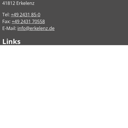
41812
Erkelenz
Tel:
+49 2431 85-0
Fax:
+49 2431 70558
E-Mail:
info@erkelenz.de
Links
Impressum
Datenschutz
Datenschutzinformation
Kontakt
Bankverbindungen
Barrierefreiheit
Öffnungszeiten
Allgemeine Verwaltung
Montag
08:00 – 12:00 Uhr