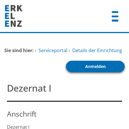
Zum Header
Zum Hauptinhalt
Zum Footer
Zum Hauptinhalt springen
Startseite
Sie sind hier:
›
Serviceportal
›
Details der Einrichtung
Dienstleistungen A-Z
Anmelden
Mitarbeitende A-Z
FAQ
Dezernat I
Anschrift
Dezernat I