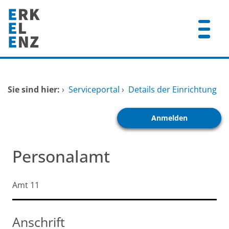
Zum Header
Zum Hauptinhalt
Zum Footer
Zum Hauptinhalt springen
Startseite
Sie sind hier:
›
Serviceportal
›
Details der Einrichtung
Dienstleistungen A-Z
Anmelden
Mitarbeitende A-Z
FAQ
Personalamt
Kurzbezeichnung
Amt 11
Anschrift