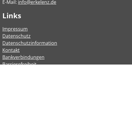
E-Mail:
info@erkelenz.de
Links
Impressum
Datenschutz
Datenschutzinformation
Kontakt
Bankverbindungen
Barrierefreiheit
Öffnungszeiten
Allgemeine Verwaltung
Montag
08:00 – 12:00 Uhr
Dienstag
08:00 – 12:00 Uhr
14:00 – 16:30 Uhr
Mittwoch
Geschlossen