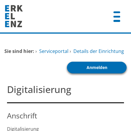
Zum Header
Zum Hauptinhalt
Zum Footer
Zum Hauptinhalt springen
Startseite
Sie sind hier:
›
Serviceportal
›
Details der Einrichtung
Dienstleistungen A-Z
Anmelden
Mitarbeitende A-Z
FAQ
Digitalisierung
Anschrift
Digitalisierung