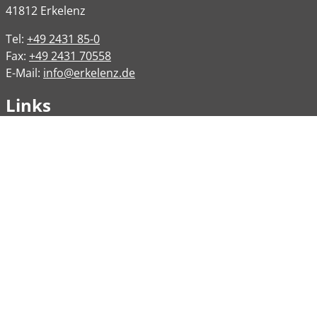
41812
Erkelenz
Tel:
+49 2431 85-0
Fax:
+49 2431 70558
E-Mail:
info@erkelenz.de
Links
Impressum
Datenschutz
Datenschutzinformation
Kontakt
Bankverbindungen
Barrierefreiheit
Öffnungszeiten
Allgemeine Verwaltung
Montag
08:00 – 12:00 Uhr