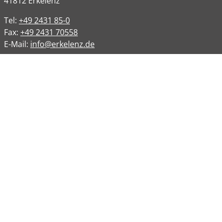
41812
Erkelenz
Tel:
+49 2431 85-0
Fax:
+49 2431 70558
E-Mail:
info@erkelenz.de
Links
Impressum
Datenschutz
Datenschutzinformation
Kontakt
Bankverbindungen
Barrierefreiheit
Öffnungszeiten
Allgemeine Verwaltung
Montag
08:00 – 12:00 Uhr