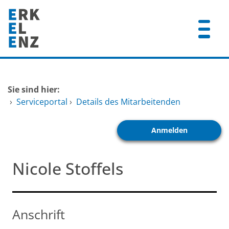
Zum Header
Zum Hauptinhalt
Zum Footer
Zum Hauptinhalt springen
Startseite
Sie sind hier:
Dienstleistungen A-Z
›
Serviceportal
›
Details des Mitarbeitenden
Mitarbeitende A-Z
Anmelden
FAQ
Nicole Stoffels
Anschrift