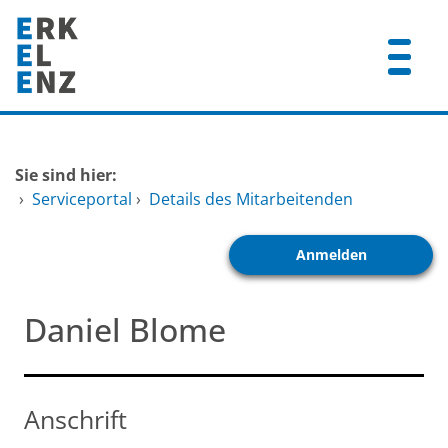
Zum Header
Zum Hauptinhalt
Zum Footer
Zum Hauptinhalt springen
Startseite
Sie sind hier:
Dienstleistungen A-Z
›
Serviceportal
›
Details des Mitarbeitenden
Mitarbeitende A-Z
Anmelden
FAQ
Daniel Blome
Anschrift