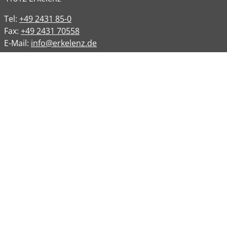
Tel:
+49 2431 85-0
Fax:
+49 2431 70558
E-Mail:
info@erkelenz.de
Links
Impressum
Datenschutz
Datenschutzinformation
Kontakt
Bankverbindungen
Barrierefreiheit
Öffnungszeiten
Allgemeine Verwaltung
Montag
08:00 – 12:00 Uhr