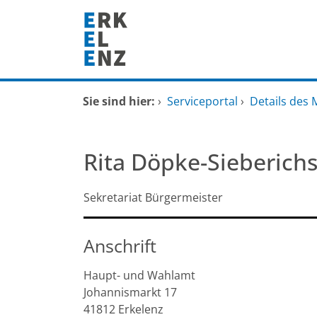
Zum Header
Zum Hauptinhalt
Zum Footer
Zum Hauptinhalt springen
Startseite
Sie sind hier:
›
Serviceportal
›
Details des 
Dienstleistungen A-Z
Rita Döpke-Sieberich
Mitarbeitende A-Z
Sekretariat Bürgermeister
FAQ
Anschrift
Haupt- und Wahlamt
Johannismarkt
17
41812
Erkelenz