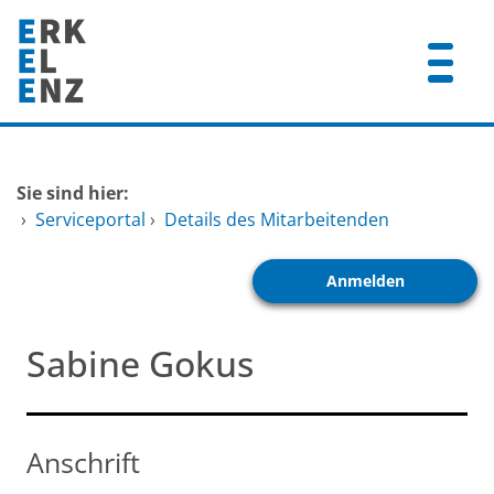
Zum Header
Zum Hauptinhalt
Zum Footer
Zum Hauptinhalt springen
Startseite
Sie sind hier:
Dienstleistungen A-Z
›
Serviceportal
›
Details des Mitarbeitenden
Mitarbeitende A-Z
Anmelden
FAQ
Sabine Gokus
Anschrift