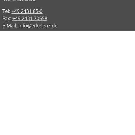
Tel:
+49 2431 85-0
Fax:
+49 2431 70558
E-Mail:
info@erkelenz.de
Links
Impressum
Datenschutz
Datenschutzinformation
Kontakt
Bankverbindungen
Barrierefreiheit
Öffnungszeiten
Allgemeine Verwaltung
Montag
08:00 – 12:00 Uhr