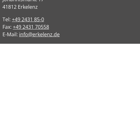
41812
Erkelenz
Tel:
+49 2431 85-0
Fax:
+49 2431 70558
E-Mail:
info@erkelenz.de
Links
Impressum
Datenschutz
Datenschutzinformation
Kontakt
Bankverbindungen
Barrierefreiheit
Öffnungszeiten
Allgemeine Verwaltung