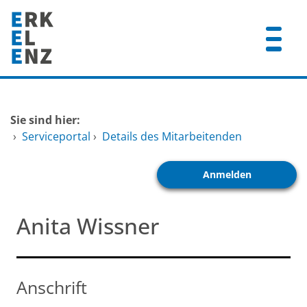
Zum Header
Zum Hauptinhalt
Zum Footer
Zum Hauptinhalt springen
Startseite
Sie sind hier:
Dienstleistungen A-Z
›
Serviceportal
›
Details des Mitarbeitenden
Mitarbeitende A-Z
Anmelden
FAQ
Anita Wissner
Anschrift