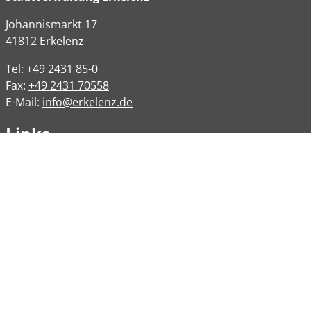
Johannismarkt
17
41812
Erkelenz
Tel:
+49 2431 85-0
Fax:
+49 2431 70558
E-Mail:
info@erkelenz.de
Links
Impressum
Datenschutz
Datenschutzinformation
Kontakt
Bankverbindungen
Barrierefreiheit
Öffnungszeiten