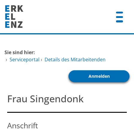
Zum Header
Zum Hauptinhalt
Zum Footer
Zum Hauptinhalt springen
Startseite
Sie sind hier:
Dienstleistungen A-Z
›
Serviceportal
›
Details des Mitarbeitenden
Mitarbeitende A-Z
Anmelden
FAQ
Frau Singendonk
Anschrift