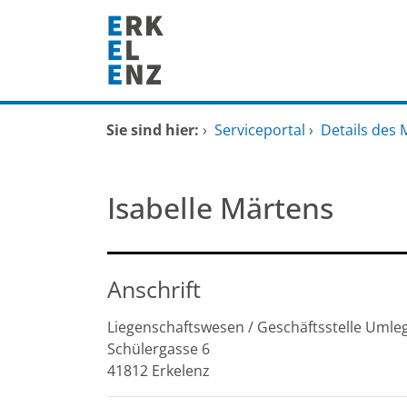
Zum Header
Zum Hauptinhalt
Zum Footer
Zum Hauptinhalt springen
Startseite
Sie sind hier:
›
Serviceportal
›
Details des 
Dienstleistungen A-Z
Isabelle Märtens
Mitarbeitende A-Z
FAQ
Anschrift
Liegenschaftswesen / Geschäftsstelle Umle
Schülergasse
6
41812
Erkelenz