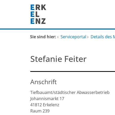
Zum Header
Zum Hauptinhalt
Zum Footer
Zum Hauptinhalt springen
Startseite
Sie sind hier:
›
Serviceportal
›
Details des 
Dienstleistungen A-Z
Stefanie Feiter
Mitarbeitende A-Z
FAQ
Anschrift
Tiefbauamt/städtischer Abwasserbetrieb
Johannismarkt
17
41812
Erkelenz
Raum 239