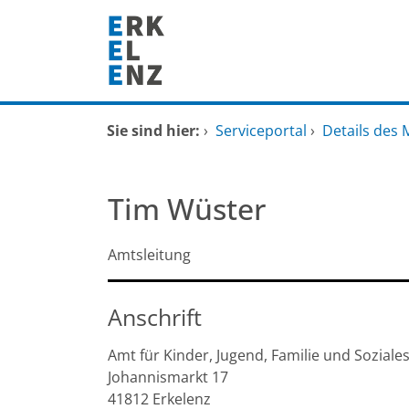
Zum Header
Zum Hauptinhalt
Zum Footer
Zum Hauptinhalt springen
Startseite
Sie sind hier:
›
Serviceportal
›
Details des 
Dienstleistungen A-Z
Tim Wüster
Mitarbeitende A-Z
Amtsleitung
FAQ
Anschrift
Amt für Kinder, Jugend, Familie und Soziale
Johannismarkt
17
41812
Erkelenz