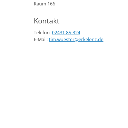
Raum 166
Kontakt
Telefon:
02431 85-324
E-Mail:
tim.wuester@erkelenz.de