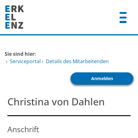
Zum Header
Zum Hauptinhalt
Zum Footer
Zum Hauptinhalt springen
Startseite
Sie sind hier:
Dienstleistungen A-Z
›
Serviceportal
›
Details des Mitarbeitenden
Mitarbeitende A-Z
Anmelden
FAQ
Christina von Dahlen
Anschrift