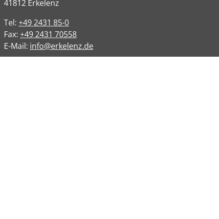
41812
Erkelenz
Tel:
+49 2431 85-0
Fax:
+49 2431 70558
E-Mail:
info@erkelenz.de
Links
Impressum
Datenschutz
Datenschutzinformation
Kontakt
Bankverbindungen
Barrierefreiheit
Öffnungszeiten
Allgemeine Verwaltung
Montag
08:00 – 12:00 Uhr